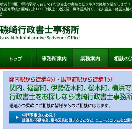
横浜市中区JR関内駅から徒歩5分 行政書士の実績とビジネスの経験を活かします！
許認可手続き開所以来1,000件以上！建設業・風俗営業許可、法人設立・経営支援
所