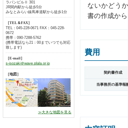
ラパンビルⅡ 301
ないかどうか
JR関内駅から徒歩5分
みなとみらい線馬車道駅から徒歩1分
書の作成から
［TEL＆FAX］
TEL：045-228-0671 FAX：045-228-
0672
携帯：090-7288-5762
(携帯電話なら21：00までいつでも対応
致します)
費用
［E-mail］
s-isozaki＠wave.plala.or.jp
契約書作成
［地図］
当事務所の基準報
≫大きな地図を見る