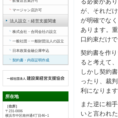
る必要があり
飲食店営業許可
が、それだ
マージャン店許可
が明確でなく
法人設立・経営支援関連
あります。重
株式会社・合同会社の設立
口約束だけで
一般社団・一般財団法人の設立
日本政策金融公庫申込
契約書を作り
契約書・内容証明作成
ると考えて
しかし契約書
ったり、裁判
利になりま
所在地
また逆に相手
［住所］
〒231-0006
いと言われた
横浜市中区南仲通4丁目46−1